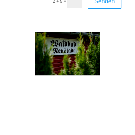
Senden
=
2 + 5